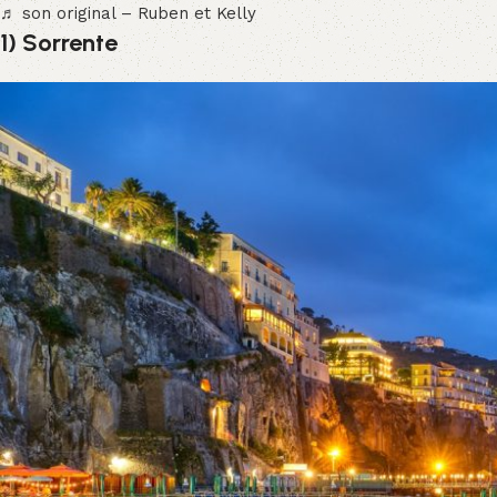
♬ son original – Ruben et Kelly
1) Sorrente