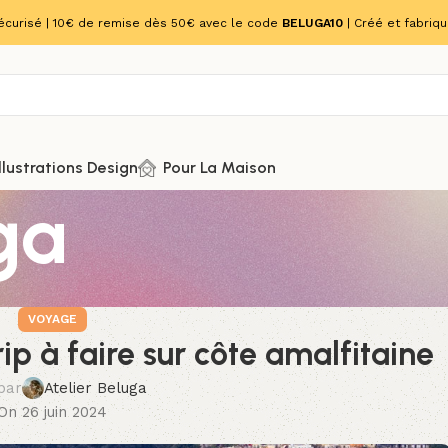
écurisé | 10€ de remise dès 50€ avec le code
BELUGA10
| Créé et fabriq
Illustrations Design
Pour La Maison
ga
VOYAGE
rip à faire sur côte amalfitaine
 par
Atelier Beluga
On 26 juin 2024