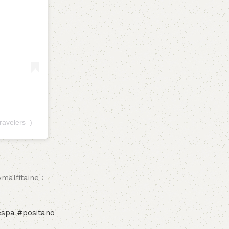
ravelers_)
malfitaine :
espa
#positano