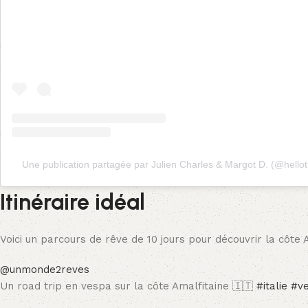
Une publication partagée par Julien Charles & Margot D. (@hellot
Itinéraire idéal
Voici un parcours de rêve de 10 jours pour découvrir la côte A
@unmonde2reves
Un road trip en vespa sur la côte Amalfitaine 🇮🇹
#italie
#v