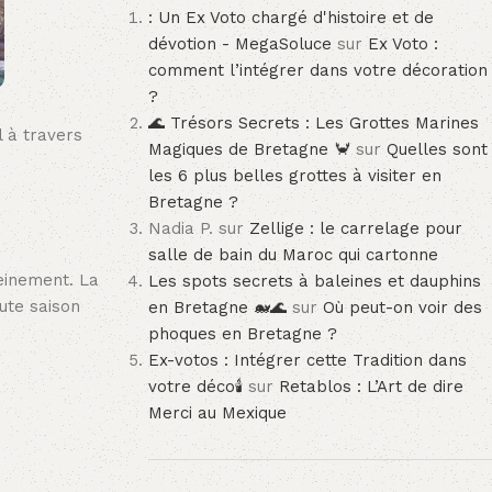
: Un Ex Voto chargé d'histoire et de
dévotion - MegaSoluce
sur
Ex Voto :
comment l’intégrer dans votre décoration
?
🌊 Trésors Secrets : Les Grottes Marines
l à travers
Magiques de Bretagne 🦀
sur
Quelles sont
les 6 plus belles grottes à visiter en
Bretagne ?
Nadia P.
sur
Zellige : le carrelage pour
salle de bain du Maroc qui cartonne
leinement. La
Les spots secrets à baleines et dauphins
ute saison
en Bretagne 🐋🌊
sur
Où peut-on voir des
phoques en Bretagne ?
Ex-votos : Intégrer cette Tradition dans
votre déco🕯️
sur
Retablos : L’Art de dire
Merci au Mexique