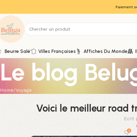
Paiement s
Beurre Salé
Villes Françaises
Affiches Du Monde
Le blog Belu
Home
Voyage
Voici le meilleur road t
Ecrit
0